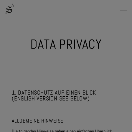
D
A
T
A
P
R
I
V
A
C
Y
1. DATENSCHUTZ AUF EINEN BLICK
(ENGLISH VERSION SEE BELOW)
ALLGEMEINE HINWEISE
Die folgenden Hinweise geben einen einfachen Überblick