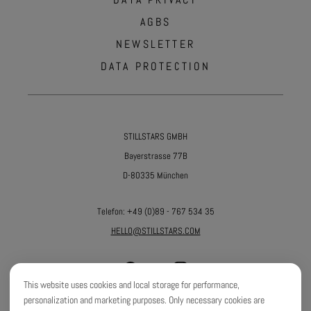
AGBS
NEWSLETTER
DATA PROTECTION
STILLSTARS GMBH
Bayerstrasse 77B
D-80335 München
Telefon:
+49 (0)89 - 767 534 35
HELLO@STILLSTARS.COM
This website uses cookies and local storage for performance,
personalization and marketing purposes. Only necessary cookies are